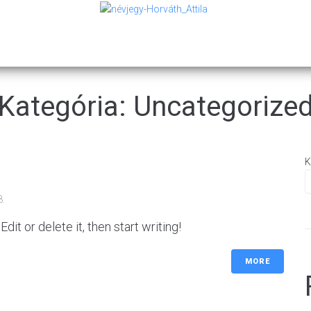
ÁS
V
Kategória:
Uncategorize
K
8.
it or delete it, then start writing!
MORE