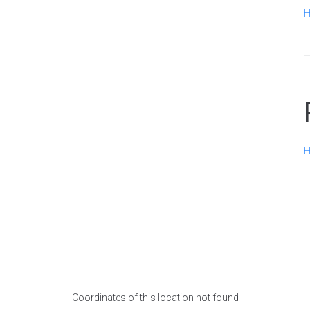
H
H
Coordinates of this location not found