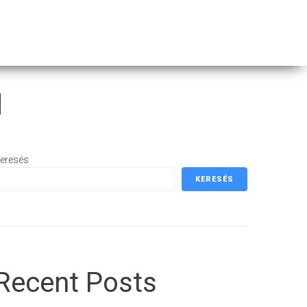
ÁGÁS
VÉDELEM
d
eresés
KERESÉS
Recent Posts