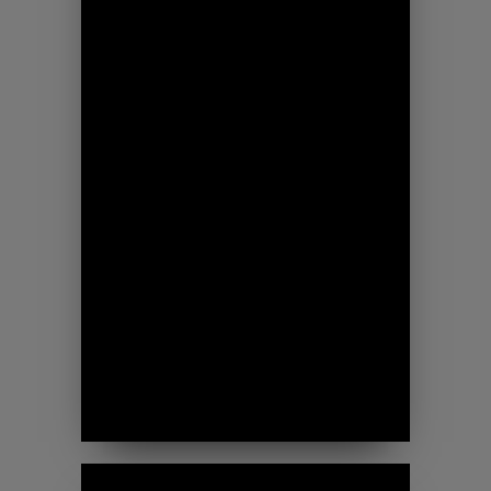
szükséges minőségi fűrészáru
értékesítésre szakosodott.
részletesen