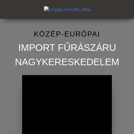
KÖZÉP-EURÓPAI
IMPORT FŰRÁSZÁRU
NAGYKERESKEDELEM
MINDEN, AMI
TETŐ
gerenda, palló, deszka,
léc
Kereskedésünk az építkezésekhez