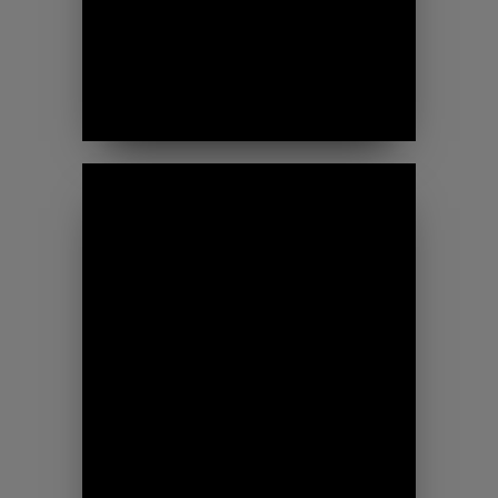
PONTOS
VÁGÁS
maximális hossz: 8 m
A korszerű vágási technológiák
pontos méreteket és minőségi
felületeket eredményeznek